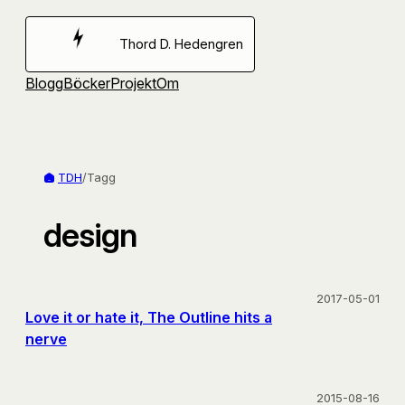
Hoppa
till
Thord D. Hedengren
innehåll
Blogg
Böcker
Projekt
Om
TDH
/
Tagg
design
2017-05-01
Love it or hate it, The Outline hits a
nerve
2015-08-16