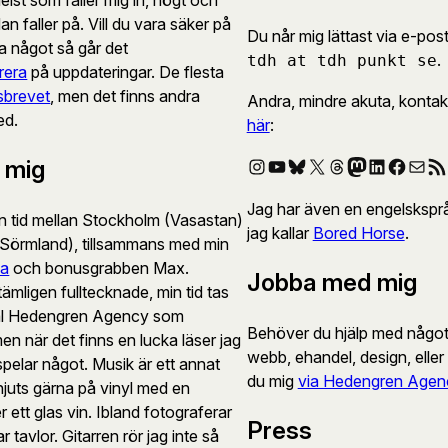
an faller på. Vill du vara säker på
Du når mig lättast via e-pos
sa något så går det
.
tdh at tdh punkt se
rera
på uppdateringar. De flesta
sbrevet
, men det finns andra
Andra, mindre akuta, kontak
ed.
här
:
Instagram
YouTube
Bluesky
X
Threads
Mastodon
LinkedIn
Faceb
E-post
RSS-
 mig
Jag har även en engelskspr
in tid mellan Stockholm (Vasastan)
jag kallar
Bored Horse
.
(Sörmland), tillsammans med min
na
och bonusgrabben Max.
Jobba med mig
ämligen fulltecknade, min tid tas
äl Hedengren Agency som
Behöver du hjälp med något d
en när det finns en lucka läser jag
webb, ehandel, design, eller
 spelar något. Musik är ett annat
du mig
via Hedengren Agen
njuts gärna på vinyl med en
r ett glas vin. Ibland fotograferar
Press
ar tavlor. Gitarren rör jag inte så