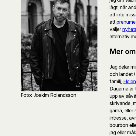
lågt, när and
att inte mis
att
prenume
väljer
nyhet
alternativ m
Mer om
Jag delar m
och landet 
familj,
Hele
Dagarna är t
Foto: Joakim Rolandsson
upp av såv
skrivande, m
gärna, eller
intresse, av
bourbon elle
jag eller mål