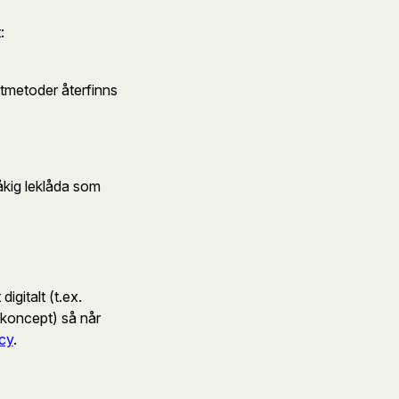
t:
tmetoder återfinns
ook
flöde
åkig leklåda som
igitalt (t.ex.
 koncept) så når
cy
.