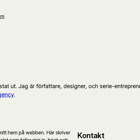
Om
t ut. Jag är författare, designer, och serie-entreprenö
gency
.
mitt hem på webben. Här skriver
Kontakt
lst som faller mig in, högt och