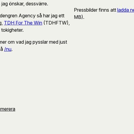
jag önskar, dessvärre.
Pressbilder finns att
ladda n
engren Agency så har jag ett
MB).
g,
TDH For The Win
(TDHFTW),
 tokigheter.
 mer om vad jag pysslar med just
på
/nu
.
umerera