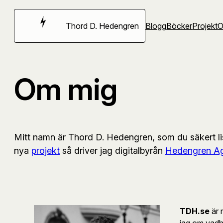
Hoppa
till
Thord D. Hedengren
Blogg
Böcker
Projekt
innehåll
Om mig
Mitt namn är Thord D. Hedengren, som du säkert lista
nya
projekt
så driver jag digitalbyrån
Hedengren A
TDH.se
är 
jag om vadhe