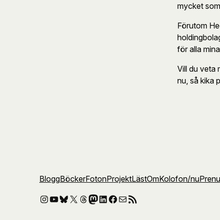
mycket som 
Förutom Hed
holdingbola
för alla mina
Vill du veta
nu, så kika 
Blogg
Böcker
Foton
Projekt
Läst
Om
Kolofon
/nu
Pren
Instagram
YouTube
Bluesky
X
Threads
Mastodon
LinkedIn
Facebook
E-post
RSS-flöde