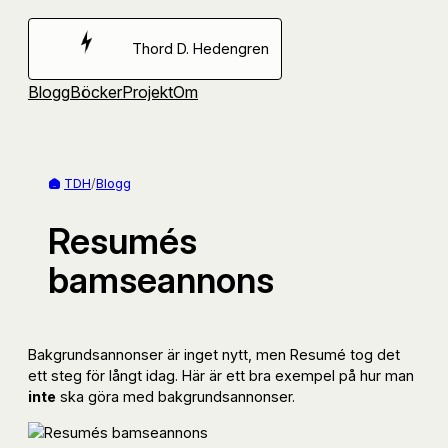
Hoppa
till
Thord D. Hedengren
innehåll
Blogg
Böcker
Projekt
Om
TDH
/
Blogg
Resumés
bamseannons
Bakgrundsannonser är inget nytt, men Resumé tog det
ett steg för långt idag. Här är ett bra exempel på hur man
inte
ska göra med bakgrundsannonser.