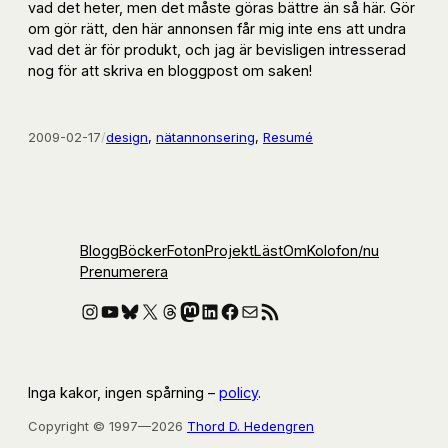
vad det heter, men det måste göras bättre än så här. Gör
om gör rätt, den här annonsen får mig inte ens att undra
vad det är för produkt, och jag är bevisligen intresserad
nog för att skriva en bloggpost om saken!
2009-02-17
/
design
, 
nätannonsering
, 
Resumé
Blogg
Böcker
Foton
Projekt
Läst
Om
Kolofon
/nu
Prenumerera
Instagram
YouTube
Bluesky
X
Threads
Mastodon
LinkedIn
Facebook
E-post
RSS-flöde
Inga kakor, ingen spårning –
policy
.
Copyright © 1997—2026
Thord D. Hedengren