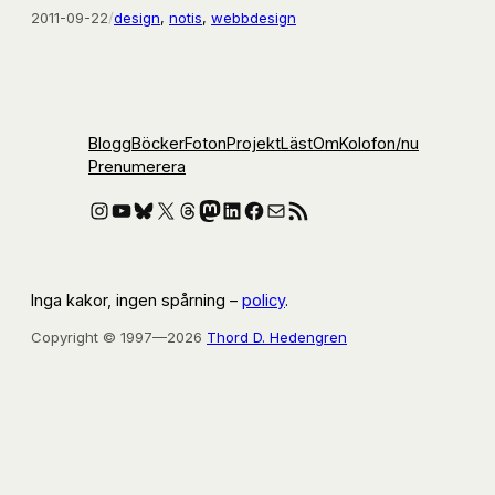
2011-09-22
/
design
, 
notis
, 
webbdesign
Blogg
Böcker
Foton
Projekt
Läst
Om
Kolofon
/nu
Prenumerera
Instagram
YouTube
Bluesky
X
Threads
Mastodon
LinkedIn
Facebook
E-post
RSS-flöde
Inga kakor, ingen spårning –
policy
.
Copyright © 1997—2026
Thord D. Hedengren