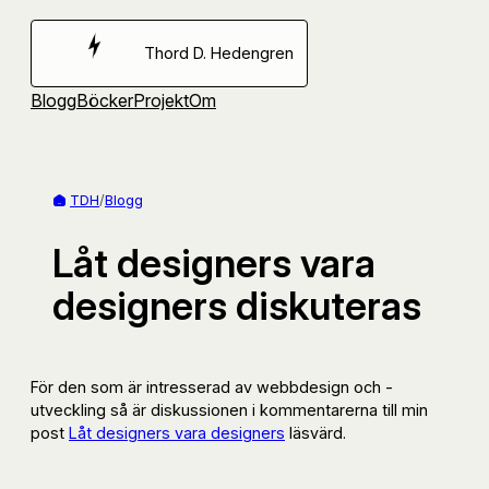
Hoppa
till
Thord D. Hedengren
innehåll
Blogg
Böcker
Projekt
Om
TDH
/
Blogg
Låt designers vara
designers diskuteras
För den som är intresserad av webbdesign och -
utveckling så är diskussionen i kommentarerna till min
post
Låt designers vara designers
läsvärd.