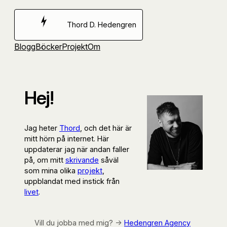
Hoppa
till
Thord D. Hedengren
innehåll
Blogg
Böcker
Projekt
Om
Hej!
Jag heter
Thord
, och det här är
mitt hörn på internet. Här
uppdaterar jag när andan faller
på, om mitt
skrivande
såväl
som mina olika
projekt
,
uppblandat med instick från
livet
.
Vill du jobba med mig? →
Hedengren Agency