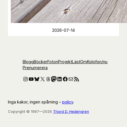
2026-07-14
Blogg
Böcker
Foton
Projekt
Läst
Om
Kolofon
/nu
Prenumerera
Instagram
YouTube
Bluesky
X
Threads
Mastodon
LinkedIn
Facebook
E-post
RSS-flöde
Inga kakor, ingen spårning –
policy
.
Copyright © 1997—2026
Thord D. Hedengren