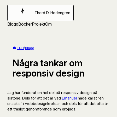
Hoppa
till
Thord D. Hedengren
innehåll
Blogg
Böcker
Projekt
Om
TDH
/
Blogg
Några tankar om
responsiv design
Jag har funderat en hel del på responsiv design på
sistone. Dels för att det är vad
Emanuel
hade kallat ”en
snackis” i webbdesignkretsar, och dels för att det ofta är
ett trasigt genomförande som erbjuds.