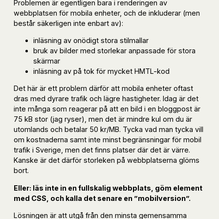
Problemen är egentligen bara i renderingen av
webbplatsen för mobila enheter, och de inkluderar (men
består säkerligen inte enbart av):
inläsning av onödigt stora stilmallar
bruk av bilder med storlekar anpassade för stora
skärmar
inläsning av på tok för mycket HMTL-kod
Det här är ett problem därför att mobila enheter oftast
dras med dyrare trafik och lägre hastigheter. Idag är det
inte många som reagerar på att en bild i en bloggpost är
75 kB stor (jag ryser), men det är mindre kul om du är
utomlands och betalar 50 kr/MB. Tycka vad man tycka vill
om kostnaderna samt inte minst begränsningar för mobil
trafik i Sverige, men det finns platser där det är värre.
Kanske är det därför storleken på webbplatserna glöms
bort.
Eller: läs inte in en fullskalig webbplats, göm element
med CSS, och kalla det senare en ”mobilversion”.
Lösningen är att utgå från den minsta gemensamma