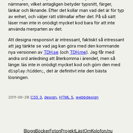
nämnaren, vilket antagligen betyder typsnitt, färger,
länkar och liknande. Efter det kollar man vad det är för typ
av enhet, och väljer rätt stilmallar efter det. På så sätt
läser man inte in onödigt mycket kod bara för att inte
använda merparten av det.
Att designa responsivt är intressant, faktiskt så intressant
att jag tänkte se vad jag kan göra med den kommande
nya versionen av
TDH.se
(och
TDH.me
). Jag får med
andra ord anledning att återkomma i ärendet, men så
länge: läs inte in onödigt mycket kod och göm den med
, det är definitivt inte den bästa
display:hidden;
lösningen.
2011-06-28
/
CSS 3
, 
design
, 
HTML 5
, 
webbdesign
Blogg
Böcker
Foton
Projekt
Läst
Om
Kolofon
/nu