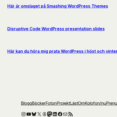
Här är omslaget på Smashing WordPress Themes
Disruptive Code WordPress presentation slides
Här kan du höra mig prata WordPress i höst och vinte
Blogg
Böcker
Foton
Projekt
Läst
Om
Kolofon
/nu
Pren
Instagram
YouTube
Bluesky
X
Threads
Mastodon
LinkedIn
Facebook
E-post
RSS-flöde