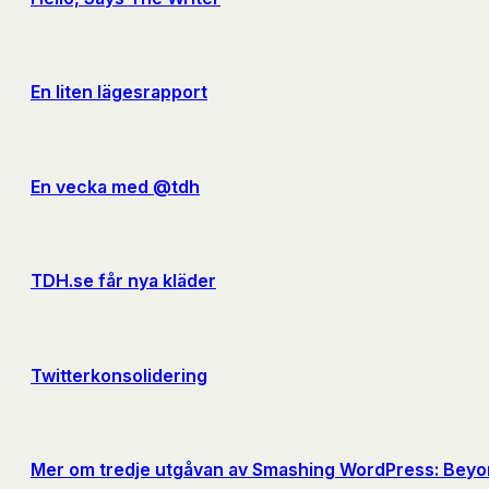
En liten lägesrapport
En vecka med @tdh
TDH.se får nya kläder
Twitterkonsolidering
Mer om tredje utgåvan av Smashing WordPress: Beyo