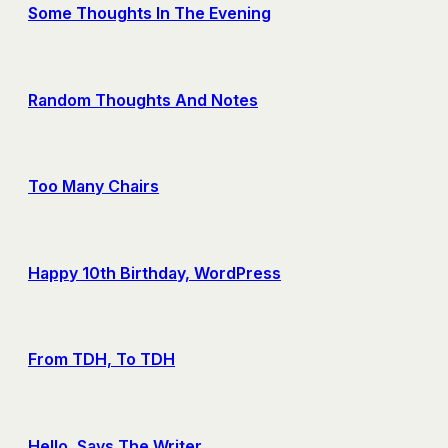
Some Thoughts In The Evening
Random Thoughts And Notes
Too Many Chairs
Happy 10th Birthday, WordPress
From TDH, To TDH
Hello, Says The Writer