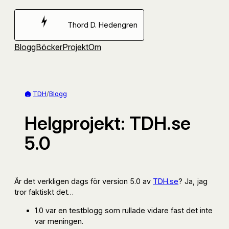
Hoppa
till
Thord D. Hedengren
innehåll
Blogg
Böcker
Projekt
Om
TDH
/
Blogg
Helgprojekt: TDH.se
5.0
Är det verkligen dags för version 5.0 av
TDH.se
? Ja, jag
tror faktiskt det…
1.0 var en testblogg som rullade vidare fast det inte
var meningen.