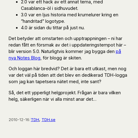
2.0 var ett hack av ett annat tema, med
Casablanca-öl i sidhuvudet.
3.0 var en ljus historia med krumelurer kring en
”handritad” logotype.
4.0 är sidan du tittar på just nu.
Det betyder att omstarten och upptrappningen – ni har
redan fått en försmak av det i uppdateringstempot här –
blir version 5.0. Naturligtvis kommer jag bygga den
på
nya Notes Blog
, för blogg är skiten.
Och loggan här bredvid? Det är bara ett utkast, men nog
var det väl på tiden att det blev en dedikerad TDH-logga
som jag kan tapetsera nätet med, inte sant?
Så, det ett ypperligt helgprojekt. Frågan är bara vilken
helg, säkerligen när vi alla minst anar det…
2010-12-16
/
TDH
, 
TDH.se