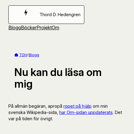
Hoppa
till
Thord D. Hedengren
innehåll
Blogg
Böcker
Projekt
Om
TDH
/
Blogg
Nu kan du läsa om
mig
På allmän begäran, apropå
ropet på hjälp
om min
svenska Wikipedia-sida,
har Om-sidan uppdaterats
. Det
var på tiden för övrigt.