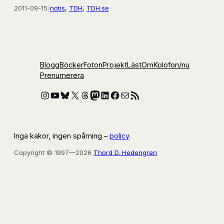
2011-09-15
/
notis
, 
TDH
, 
TDH.se
Blogg
Böcker
Foton
Projekt
Läst
Om
Kolofon
/nu
Prenumerera
Instagram
YouTube
Bluesky
X
Threads
Mastodon
LinkedIn
Facebook
E-post
RSS-flöde
Inga kakor, ingen spårning –
policy
.
Copyright © 1997—2026
Thord D. Hedengren