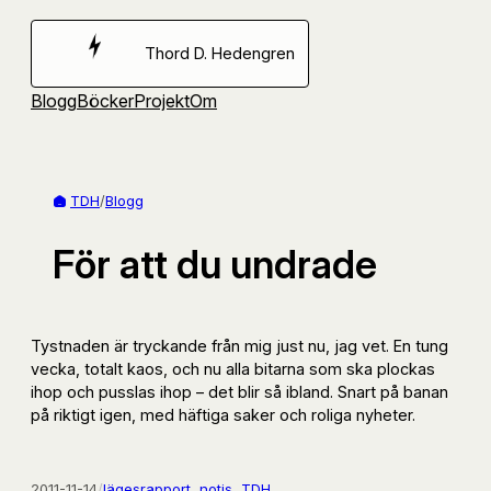
Hoppa
till
Thord D. Hedengren
innehåll
Blogg
Böcker
Projekt
Om
TDH
/
Blogg
För att du undrade
Tystnaden är tryckande från mig just nu, jag vet. En tung
vecka, totalt kaos, och nu alla bitarna som ska plockas
ihop och pusslas ihop – det blir så ibland. Snart på banan
på riktigt igen, med häftiga saker och roliga nyheter.
2011-11-14
/
lägesrapport
, 
notis
, 
TDH