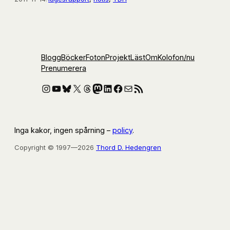
Blogg
Böcker
Foton
Projekt
Läst
Om
Kolofon
/nu
Prenumerera
Instagram
YouTube
Bluesky
X
Threads
Mastodon
LinkedIn
Facebook
E-post
RSS-flöde
Inga kakor, ingen spårning –
policy
.
Copyright © 1997—2026
Thord D. Hedengren