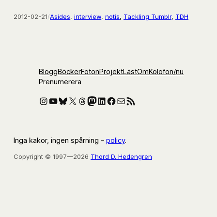
2012-02-21
/
Asides
, 
interview
, 
notis
, 
Tackling Tumblr
, 
TDH
Blogg
Böcker
Foton
Projekt
Läst
Om
Kolofon
/nu
Prenumerera
Instagram
YouTube
Bluesky
X
Threads
Mastodon
LinkedIn
Facebook
E-post
RSS-flöde
Inga kakor, ingen spårning –
policy
.
Copyright © 1997—2026
Thord D. Hedengren