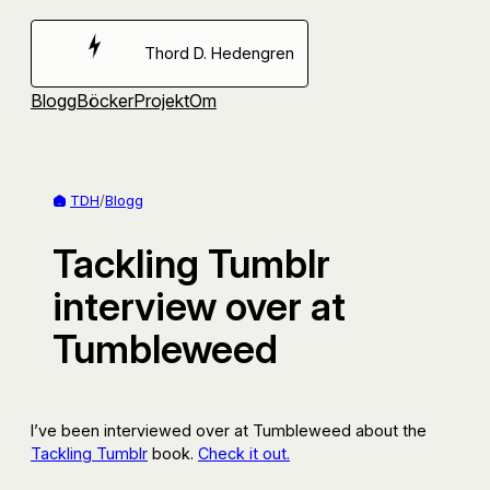
Hoppa
till
Thord D. Hedengren
innehåll
Blogg
Böcker
Projekt
Om
TDH
/
Blogg
Tackling Tumblr
interview over at
Tumbleweed
I’ve been interviewed over at Tumbleweed about the
Tackling Tumblr
book.
Check it out.