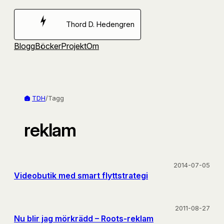
Hoppa
till
Thord D. Hedengren
innehåll
Blogg
Böcker
Projekt
Om
TDH
/
Tagg
reklam
2014-07-05
Videobutik med smart flyttstrategi
2011-08-27
Nu blir jag mörkrädd – Roots-reklam