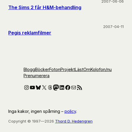
2007-06-06
The Sims 2 får H&M-behandling
2007-04-11
Pegis reklamfilmer
Blogg
Böcker
Foton
Projekt
Läst
Om
Kolofon
/nu
Prenumerera
Instagram
YouTube
Bluesky
X
Threads
Mastodon
LinkedIn
Facebook
E-post
RSS-flöde
Inga kakor, ingen spårning –
policy
.
Copyright © 1997—2026
Thord D. Hedengren