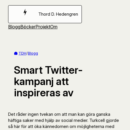
Hoppa
till
Thord D. Hedengren
innehåll
Blogg
Böcker
Projekt
Om
TDH
/
Blogg
Smart Twitter-
kampanj att
inspireras av
Det råder ingen tvekan om att man kan göra ganska
häftiga saker med hjälp av social medier. Turkcell gjorde
så här för att öka kännedomen om möjligheterna med