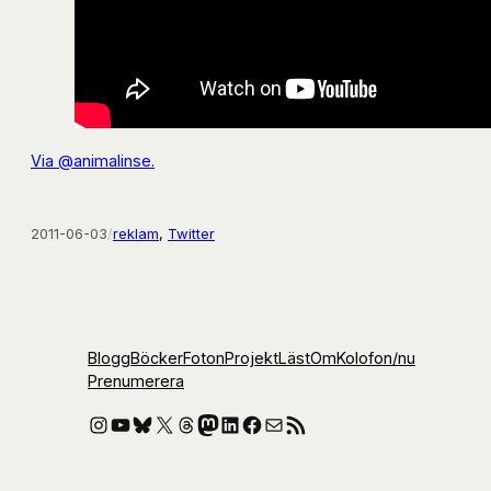
Via @animalinse.
2011-06-03
/
reklam
, 
Twitter
Blogg
Böcker
Foton
Projekt
Läst
Om
Kolofon
/nu
Prenumerera
Instagram
YouTube
Bluesky
X
Threads
Mastodon
LinkedIn
Facebook
E-post
RSS-flöde