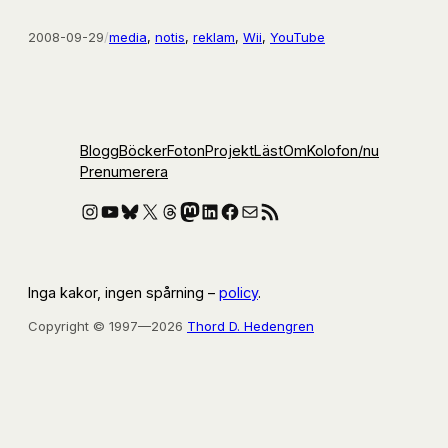
2008-09-29
/
media
, 
notis
, 
reklam
, 
Wii
, 
YouTube
Blogg
Böcker
Foton
Projekt
Läst
Om
Kolofon
/nu
Prenumerera
Instagram
YouTube
Bluesky
X
Threads
Mastodon
LinkedIn
Facebook
E-post
RSS-flöde
Inga kakor, ingen spårning –
policy
.
Copyright © 1997—2026
Thord D. Hedengren