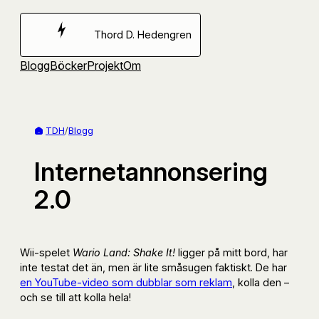
Hoppa
till
Thord D. Hedengren
innehåll
Blogg
Böcker
Projekt
Om
TDH
/
Blogg
Internetannonsering
2.0
Wii-spelet
Wario Land: Shake It!
ligger på mitt bord, har
inte testat det än, men är lite småsugen faktiskt. De har
en YouTube-video som dubblar som reklam
, kolla den –
och se till att kolla hela!