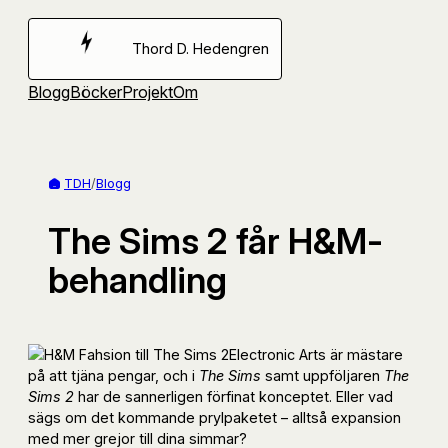
Hoppa
till
Thord D. Hedengren
innehåll
Blogg
Böcker
Projekt
Om
TDH
/
Blogg
The Sims 2 får H&M-
behandling
Electronic Arts är mästare
på att tjäna pengar, och i
The Sims
samt uppföljaren
The
Sims 2
har de sannerligen förfinat konceptet. Eller vad
sägs om det kommande prylpaketet – alltså expansion
med mer grejor till dina simmar?