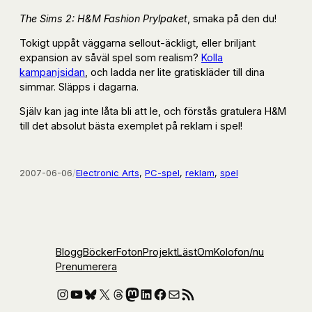
The Sims 2: H&M Fashion Prylpaket
, smaka på den du!
Tokigt uppåt väggarna sellout-äckligt, eller briljant
expansion av såväl spel som realism?
Kolla
kampanjsidan
, och ladda ner lite gratiskläder till dina
simmar. Släpps i dagarna.
Själv kan jag inte låta bli att le, och förstås gratulera H&M
till det absolut bästa exemplet på reklam i spel!
2007-06-06
/
Electronic Arts
, 
PC-spel
, 
reklam
, 
spel
Blogg
Böcker
Foton
Projekt
Läst
Om
Kolofon
/nu
Prenumerera
Instagram
YouTube
Bluesky
X
Threads
Mastodon
LinkedIn
Facebook
E-post
RSS-flöde