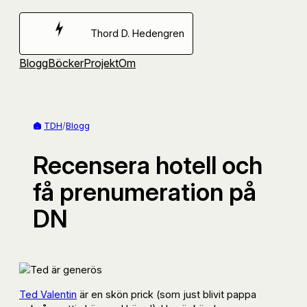
Hoppa
till
Thord D. Hedengren
innehåll
Blogg
Böcker
Projekt
Om
TDH
/
Blogg
Recensera hotell och
få prenumeration på
DN
Ted Valentin
är en skön prick (som just blivit pappa