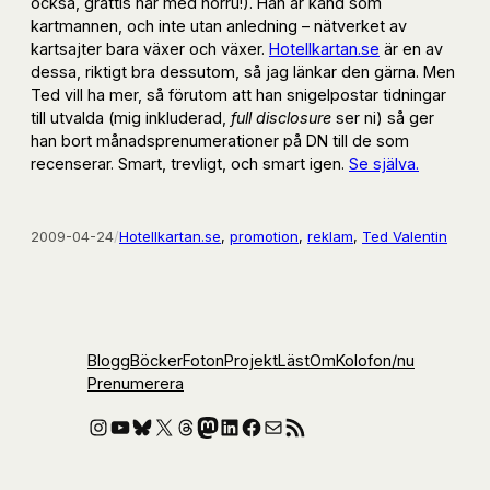
också, grattis här med hörru!). Han är känd som
kartmannen, och inte utan anledning – nätverket av
kartsajter bara växer och växer.
Hotellkartan.se
är en av
dessa, riktigt bra dessutom, så jag länkar den gärna. Men
Ted vill ha mer, så förutom att han snigelpostar tidningar
till utvalda (mig inkluderad,
full disclosure
ser ni) så ger
han bort månadsprenumerationer på DN till de som
recenserar. Smart, trevligt, och smart igen.
Se själva.
2009-04-24
/
Hotellkartan.se
, 
promotion
, 
reklam
, 
Ted Valentin
Blogg
Böcker
Foton
Projekt
Läst
Om
Kolofon
/nu
Prenumerera
Instagram
YouTube
Bluesky
X
Threads
Mastodon
LinkedIn
Facebook
E-post
RSS-flöde