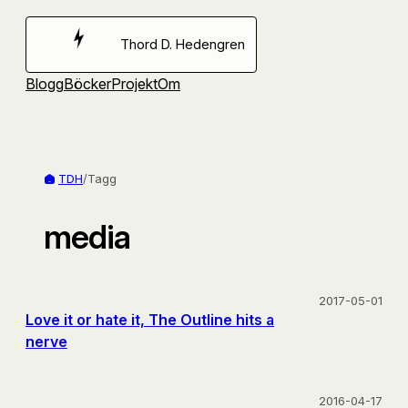
Hoppa
till
Thord D. Hedengren
innehåll
Blogg
Böcker
Projekt
Om
TDH
/
Tagg
media
2017-05-01
Love it or hate it, The Outline hits a
nerve
2016-04-17