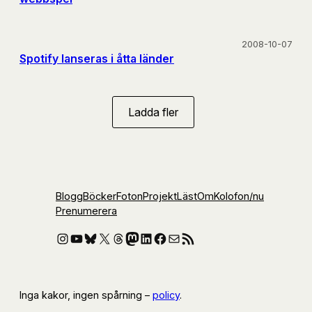
2008-10-07
Spotify lanseras i åtta länder
Ladda fler
Blogg
Böcker
Foton
Projekt
Läst
Om
Kolofon
/nu
Prenumerera
Instagram
YouTube
Bluesky
X
Threads
Mastodon
LinkedIn
Facebook
E-post
RSS-flöde
Inga kakor, ingen spårning –
policy
.