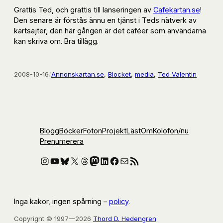
Grattis Ted, och grattis till lanseringen av
Cafekartan.se
!
Den senare är förstås ännu en tjänst i Teds nätverk av
kartsajter, den här gången är det caféer som användarna
kan skriva om. Bra tillägg.
2008-10-16
/
Annonskartan.se
, 
Blocket
, 
media
, 
Ted Valentin
Blogg
Böcker
Foton
Projekt
Läst
Om
Kolofon
/nu
Prenumerera
Instagram
YouTube
Bluesky
X
Threads
Mastodon
LinkedIn
Facebook
E-post
RSS-flöde
Inga kakor, ingen spårning –
policy
.
Copyright © 1997—2026
Thord D. Hedengren