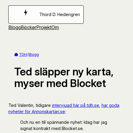
Hoppa
till
Thord D. Hedengren
innehåll
Blogg
Böcker
Projekt
Om
TDH
/
Blogg
Ted släpper ny karta,
myser med Blocket
Ted Valentin, tidigare
intervjuad här på tdh.se
,
har goda
nyheter för Annonskartan.se
:
Och nu en till spännande nyhet: Idag har jag
signat kontrakt med Blocket.se.