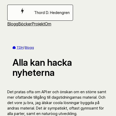
Hoppa
till
Thord D. Hedengren
innehåll
Blogg
Böcker
Projekt
Om
TDH
/
Blogg
Alla kan hacka
nyheterna
Det pratas ofta om API:er och önskan om en större samt
mer ofattande tillgång till dagstidningarnas material. Och
det vore ju bra, jag älskar coola lösningar byggda på
andras material. Det är sympatiskt, oftast gynnsamt för
alla parter, samt en naturöog utveckling.