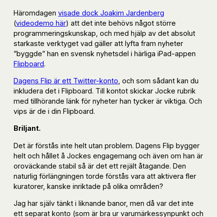
Häromdagen
visade dock Joakim Jardenberg
(
videodemo här
) att det inte behövs något större
programmeringskunskap, och med hjälp av det absolut
starkaste verktyget vad gäller att lyfta fram nyheter
”byggde” han en svensk nyhetsdel i härliga iPad-appen
Flipboard
.
Dagens Flip är ett Twitter-konto
, och som sådant kan du
inkludera det i Flipboard. Till kontot skickar Jocke rubrik
med tillhörande länk för nyheter han tycker är viktiga. Och
vips är de i din Flipboard.
Briljant.
Det är förstås inte helt utan problem. Dagens Flip bygger
helt och hållet å Jockes engagemang och även om han är
oroväckande stabil så är det ett rejält åtagande. Den
naturlig förlängningen torde förstås vara att aktivera fler
kuratorer, kanske inriktade på olika områden?
Jag har själv tänkt i liknande banor, men då var det inte
ett separat konto (som är bra ur varumärkessynpunkt och