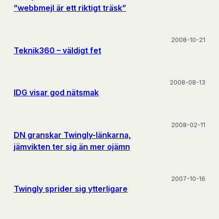
”webbmejl är ett riktigt träsk”
2008-10-21
Teknik360 – väldigt fet
2008-08-13
IDG visar god nätsmak
2008-02-11
DN granskar Twingly-länkarna,
jämvikten ter sig än mer ojämn
2007-10-16
Twingly sprider sig ytterligare