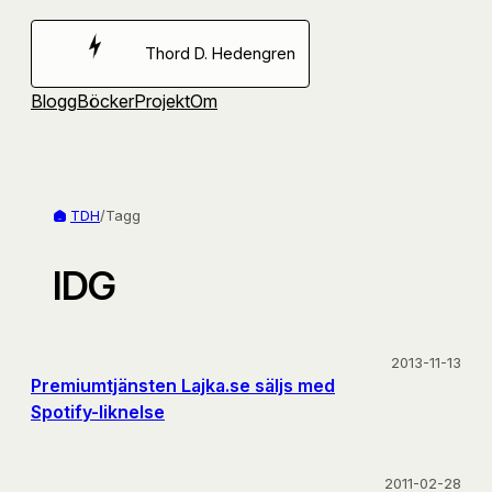
Hoppa
till
Thord D. Hedengren
innehåll
Blogg
Böcker
Projekt
Om
TDH
/
Tagg
IDG
2013-11-13
Premiumtjänsten Lajka.se säljs med
Spotify-liknelse
2011-02-28