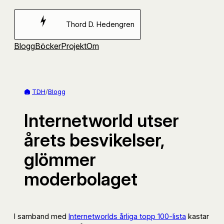
Hoppa
till
Thord D. Hedengren
innehåll
Blogg
Böcker
Projekt
Om
TDH
/
Blogg
Internetworld utser
årets besvikelser,
glömmer
moderbolaget
I samband med
Internetworlds årliga topp 100-lista
kastar