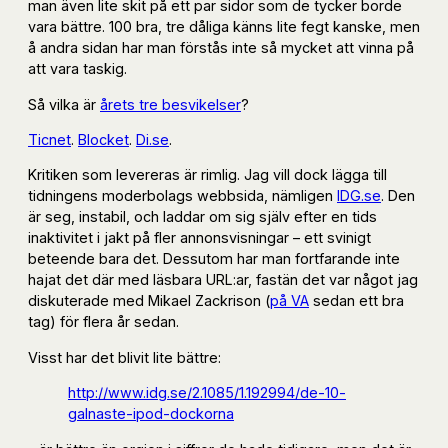
man även lite skit på ett par sidor som de tycker borde
vara bättre. 100 bra, tre dåliga känns lite fegt kanske, men
å andra sidan har man förstås inte så mycket att vinna på
att vara taskig.
Så vilka är
årets tre besvikelser
?
Ticnet
.
Blocket
.
Di.se
.
Kritiken som levereras är rimlig. Jag vill dock lägga till
tidningens moderbolags webbsida, nämligen
IDG.se
. Den
är seg, instabil, och laddar om sig själv efter en tids
inaktivitet i jakt på fler annonsvisningar – ett svinigt
beteende bara det. Dessutom har man fortfarande inte
hajat det där med läsbara URL:ar, fastän det var något jag
diskuterade med Mikael Zackrison (
på VA
sedan ett bra
tag) för flera år sedan.
Visst har det blivit lite bättre:
http://www.idg.se/2.1085/1.192994/de-10-
galnaste-ipod-dockorna