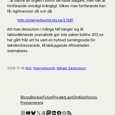
…är bättre än orgien i siffror de hade tidigare, men det är
fortfarande onödigt krångligt. Vilken man fortfarande kan
få i lightversion då och då:
http://internetworld.idg.se/2.1581
Att man dessutom i många fall hänger sig åt
tabloidliknande journalistik gör inte saken bättre. IDG.se
har gått från att ha varit en hyfsad samlingssida för
teknikintresserade, till länkjagande Aftonbladet-
wannabees.
2008-11-18
/
IDG
, 
Internetworld
, 
Mikael Zackrisson
Blogg
Böcker
Foton
Projekt
Läst
Om
Kolofon
/nu
Prenumerera
Instagram
YouTube
Bluesky
X
Threads
Mastodon
LinkedIn
Facebook
E-post
RSS-flöde