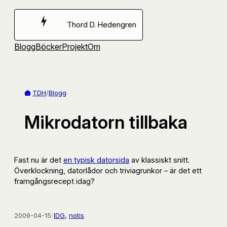
Hoppa
till
Thord D. Hedengren
innehåll
Blogg
Böcker
Projekt
Om
TDH
/
Blogg
Mikrodatorn tillbaka
Fast nu är det
en typisk datorsida
av klassiskt snitt.
Överklockning, datorlådor och triviagrunkor – är det ett
framgångsrecept idag?
2009-04-15
/
IDG
, 
notis