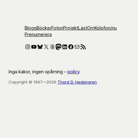
Blogg
Böcker
Foton
Projekt
Läst
Om
Kolofon
/nu
Prenumerera
Instagram
YouTube
Bluesky
X
Threads
Mastodon
LinkedIn
Facebook
E-post
RSS-flöde
Inga kakor, ingen spårning –
policy
.
Copyright © 1997—2026
Thord D. Hedengren