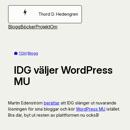
Hoppa
till
Thord D. Hedengren
innehåll
Blogg
Böcker
Projekt
Om
TDH
/
Blogg
IDG väljer WordPress
MU
Martin Edenström
berättar
att IDG slänger ut nuvarande
lösningen för sina bloggar och kör
WordPress MU
istället.
Bra där, byt ut resten av plattformen nu också!