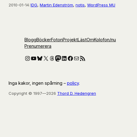
2010-01-14
/
IDG
, 
Martin Edenström
, 
notis
, 
WordPress MU
Blogg
Böcker
Foton
Projekt
Läst
Om
Kolofon
/nu
Prenumerera
Instagram
YouTube
Bluesky
X
Threads
Mastodon
LinkedIn
Facebook
E-post
RSS-flöde
Inga kakor, ingen spårning –
policy
.
Copyright © 1997—2026
Thord D. Hedengren