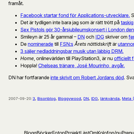
framåt.
Facebook startar fond för Applications-utvecklare.
S
Det är tydligen inte bara jag som är rätt trött på
taski
Sex Pistols gör 30-årsjubileumskonsert i London de
Smileyn är 25 år gammal –
DN
och
IDG
skriver om
fe
De
nominerade
till
FSN:s
Årets nättidskrift
är
utanno
3 säljer nedladdningsbar musik utan läbbig DRM.
Home
, onlinevärlden till PlayStation3, är nu
officiellt
Hoppla!
Chelseas tränare, José Mourinho, avgår.
DN har fortfarande
inte skrivit om Robert Jordans död
. Sv
2007-09-20
/
3
, 
Bisonblog
, 
Bloggywood
, 
DN
, 
IDG
, 
länkvända
, 
Meta 
Blogg
Böcker
Foton
Projekt
Läst
Om
Kolofon
/nu
Pren