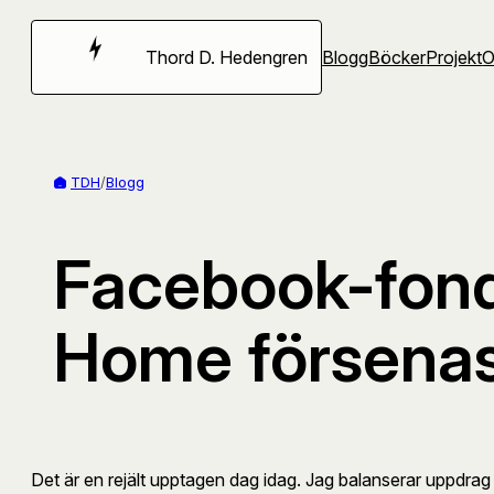
Hoppa
till
Thord D. Hedengren
Blogg
Böcker
Projekt
innehåll
TDH
/
Blogg
Facebook-fond,
Home försenas,
Det är en rejält upptagen dag idag. Jag balanserar uppdrag