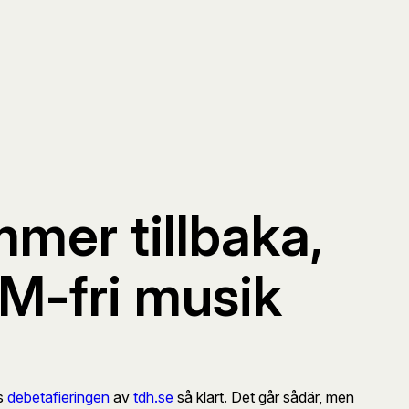
mer tillbaka,
M-fri musik
ås
debetafieringen
av
tdh.se
så klart. Det går sådär, men