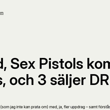
Om
 Sex Pistols kom
 och 3 säljer DR
 (som jag inte kan prata om) med, ja, fler uppdrag – samt först