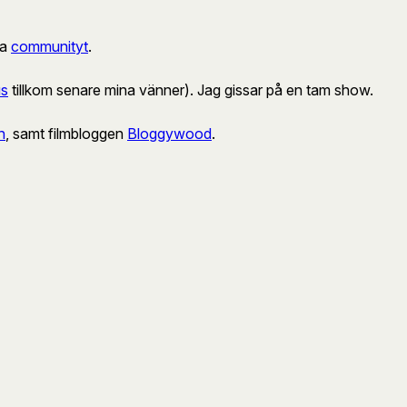
ra
communityt
.
us
tillkom senare mina vänner). Jag gissar på en tam show.
n
, samt filmbloggen
Bloggywood
.