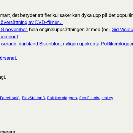
mart, det betyder att fler kul saker kan dyka upp på det populä
g översättning av DVD-filmer…
n 8 november
, hela originaluppsättningen är med (nej,
Sid Vicio
nomenet
.
nserade
,
däribland
Bisonblog
,
nyligen uppköpta Politikerblogge
 försenat
.
agt.
(Facebook)
, 
PlayStation3
, 
Politikerbloggen
, 
Sex Pistols
, 
smiley
umerera