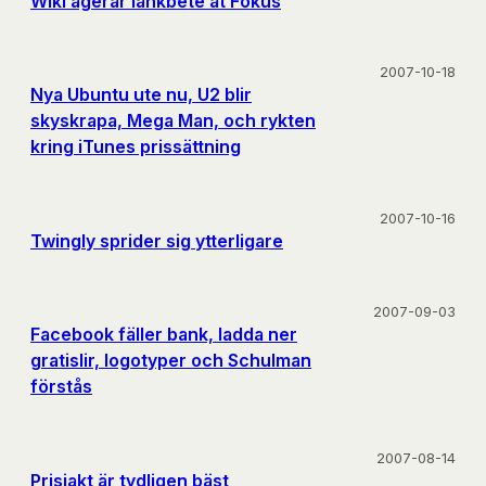
Wiki agerar länkbete åt Fokus
2007-10-18
Nya Ubuntu ute nu, U2 blir
skyskrapa, Mega Man, och rykten
kring iTunes prissättning
2007-10-16
Twingly sprider sig ytterligare
2007-09-03
Facebook fäller bank, ladda ner
gratislir, logotyper och Schulman
förstås
2007-08-14
Prisjakt är tydligen bäst