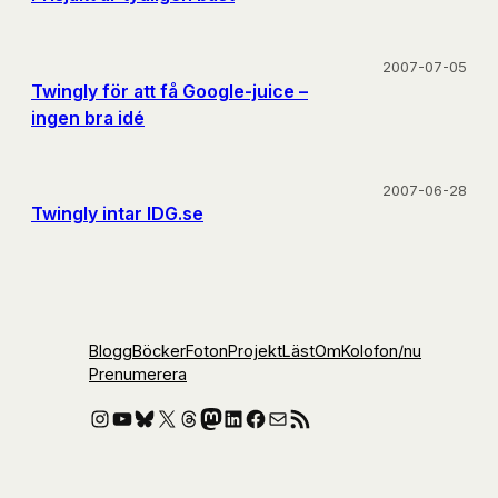
2007-07-05
Twingly för att få Google-juice –
ingen bra idé
2007-06-28
Twingly intar IDG.se
Blogg
Böcker
Foton
Projekt
Läst
Om
Kolofon
/nu
Prenumerera
Instagram
YouTube
Bluesky
X
Threads
Mastodon
LinkedIn
Facebook
E-post
RSS-flöde