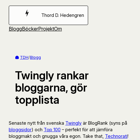
Hoppa
till
Thord D. Hedengren
innehåll
Blogg
Böcker
Projekt
Om
TDH
/
Blogg
Twingly rankar
bloggarna, gör
topplista
Senaste nytt från svenska
Twingly
är BlogRank (syns på
bloggsidor
) och
Top 100
– perfekt för att jämföra
bloggmakt och gnugga våra egon. Take that,
Technorati
!