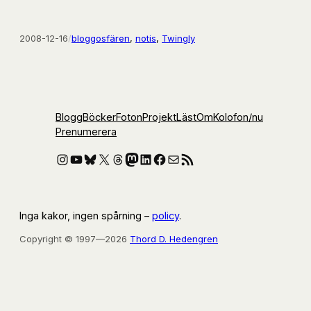
2008-12-16
/
bloggosfären
, 
notis
, 
Twingly
Blogg
Böcker
Foton
Projekt
Läst
Om
Kolofon
/nu
Prenumerera
Instagram
YouTube
Bluesky
X
Threads
Mastodon
LinkedIn
Facebook
E-post
RSS-flöde
Inga kakor, ingen spårning –
policy
.
Copyright © 1997—2026
Thord D. Hedengren