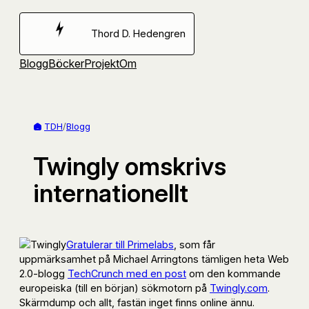
Hoppa
till
Thord D. Hedengren
innehåll
Blogg
Böcker
Projekt
Om
TDH
/
Blogg
Twingly omskrivs
internationellt
Gratulerar till Primelabs
, som får
uppmärksamhet på Michael Arringtons tämligen heta Web
2.0-blogg
TechCrunch med en post
om den kommande
europeiska (till en början) sökmotorn på
Twingly.com
.
Skärmdump och allt, fastän inget finns online ännu.