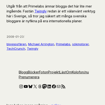
Utgår från att Primelabs ämnar blogga det här lite mer
ingående. Fastän
Twingly
redan är ett välanvänt verktyg
här i Sverige, så tror jag säkert att många svenska
bloggare är nyfikna på era internationella planer.
2008-01-23
/
bloggosfären
, 
Michael Arrington
, 
Primelabs
, 
sökmotorer
, 
TechCrunch
, 
Twingly
Blogg
Böcker
Foton
Projekt
Läst
Om
Kolofon
/nu
Prenumerera
Instagram
YouTube
Bluesky
X
Threads
Mastodon
LinkedIn
Facebook
E-post
RSS-flöde