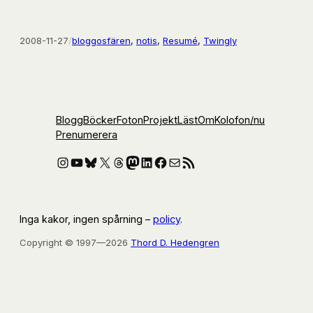
2008-11-27
/
bloggosfären
, 
notis
, 
Resumé
, 
Twingly
Blogg
Böcker
Foton
Projekt
Läst
Om
Kolofon
/nu
Prenumerera
Instagram
YouTube
Bluesky
X
Threads
Mastodon
LinkedIn
Facebook
E-post
RSS-flöde
Inga kakor, ingen spårning –
policy
.
Copyright © 1997—2026
Thord D. Hedengren