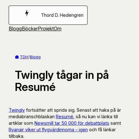
Hoppa
till
Thord D. Hedengren
innehåll
Blogg
Böcker
Projekt
Om
TDH
/
Blogg
Twingly tågar in på
Resumé
Twingly
fortsätter att sprida sig. Senast att haka på är
mediabranschblaskan
Resumé
, så nu kan vi länka till
artiklar som
Newsmill tar 50 000 för debattplats
samt
Ryanair viker ut flygvärdinnorna – igen
och få länkar
tillbaka.