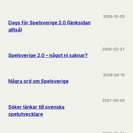
2009-10-05
Dags för Spelsverige 2.0 (länksidan
alltså)
2009-02-27
Spelsverige 2.0 – något ni saknar?
2008-09-10
Några ord om Spelsverige
2007-09-05
Söker länkar till svenska
spelutvecklare