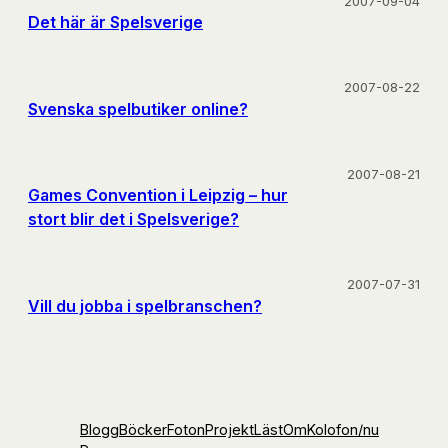
2007-09-04
Det här är Spelsverige
2007-08-22
Svenska spelbutiker online?
2007-08-21
Games Convention i Leipzig – hur
stort blir det i Spelsverige?
2007-07-31
Vill du jobba i spelbranschen?
Blogg
Böcker
Foton
Projekt
Läst
Om
Kolofon
/nu