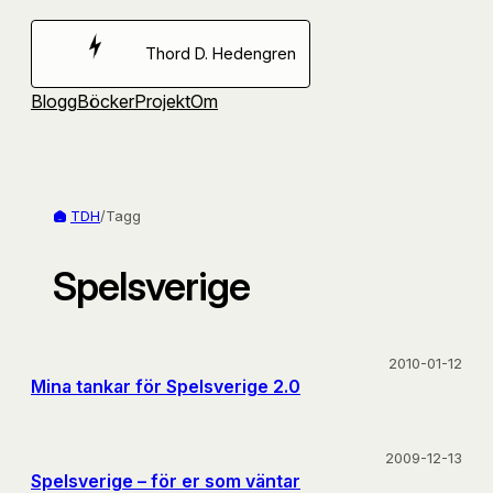
Hoppa
till
Thord D. Hedengren
innehåll
Blogg
Böcker
Projekt
Om
TDH
/
Tagg
Spelsverige
2010-01-12
Mina tankar för Spelsverige 2.0
2009-12-13
Spelsverige – för er som väntar