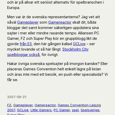
och är på allvar ett seriöst alternativ för spelbranschen i
Europa.
Men var är de svenska representanterna? Jag vet att
såväl
Gameplayer
som
Gamereactor
skall dit, båda
bloggar det samt kommer säkerligen uppdatera sina
sajter i mer eller mindre rasande tempo. Alliansen PC
Gamer, FZ och Super Play kör en gruppblogg likt de
gjorde
från E3
, den här gången kallad
GCLive
– ser
mycket lovande ut så här långt.
Stockholm City
spelbloggar också
, för övrigt.
Hakar övriga svenska spelsajter på imorgon kanske? Eller
placeras Games Convention helt enkelt lägre på listan
och äras inte med ett besök, en push eller specialsida? Vi
får se.
2007-08-21
/
FZ
, 
Gameplayer
, 
Gamereactor
, 
Games Convention Leipzig
2007
, 
GCLive
, 
Little Gamers
, 
PC Gamer
, 
spel
, 
Spelsverige
, 
Super Play