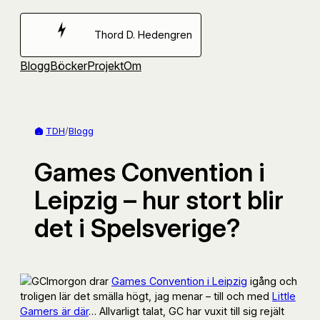
Hoppa
till
Thord D. Hedengren
innehåll
Blogg
Böcker
Projekt
Om
TDH
/
Blogg
Games Convention i
Leipzig – hur stort blir
det i Spelsverige?
Imorgon drar
Games Convention i Leipzig
igång och
troligen lär det smälla högt, jag menar – till och med
Little
Gamers är där
… Allvarligt talat, GC har vuxit till sig rejält