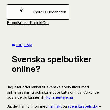
Hoppa
till
Thord D. Hedengren
innehåll
Blogg
Böcker
Projekt
Om
TDH
/
Blogg
Svenska spelbutiker
online?
Jag letar efter länkar till svenska spelbutiker med
onlineförsäljning och skulle uppskatta om
just du
kunde
posta de du känner till
i kommentarerna
.
Ja, det här hör ihop med
min jakt
på
svenska spelsidor
–