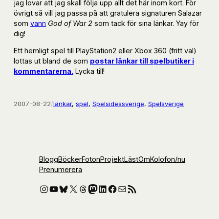
jag lovar att jag skall följa upp allt det här inom kort. För
övrigt så vill jag passa på att gratulera signaturen Salazar
som
vann
God of War 2
som tack för sina länkar. Yay för
dig!
Ett hemligt spel till PlayStation2 eller Xbox 360 (fritt val)
lottas ut bland de som
postar länkar till spelbutiker i
kommentarerna.
Lycka till!
2007-08-22
/
länkar
, 
spel
, 
Spelsidessverige
, 
Spelsverige
Blogg
Böcker
Foton
Projekt
Läst
Om
Kolofon
/nu
Prenumerera
Instagram
YouTube
Bluesky
X
Threads
Mastodon
LinkedIn
Facebook
E-post
RSS-flöde