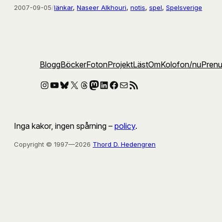
2007-09-05
/
länkar
, 
Naseer Alkhouri
, 
notis
, 
spel
, 
Spelsverige
Blogg
Böcker
Foton
Projekt
Läst
Om
Kolofon
/nu
Pren
Instagram
YouTube
Bluesky
X
Threads
Mastodon
LinkedIn
Facebook
E-post
RSS-flöde
Inga kakor, ingen spårning –
policy
.
Copyright © 1997—2026
Thord D. Hedengren