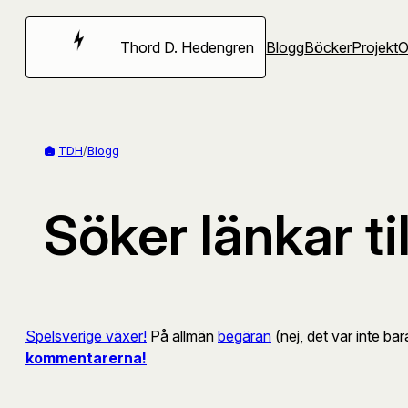
Hoppa
till
Thord D. Hedengren
Blogg
Böcker
Projekt
innehåll
TDH
/
Blogg
Söker länkar t
Spelsverige växer!
På allmän
begäran
(nej, det var inte ba
kommentarerna!