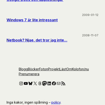
2009-01-12
Windows 7 är lite intressant
2008-11-07
Netbook? Njae, det tror jag inte…
Blogg
Böcker
Foton
Projekt
Läst
Om
Kolofon
/nu
Prenumerera
Instagram
YouTube
Bluesky
X
Threads
Mastodon
LinkedIn
Facebook
E-post
RSS-flöde
Inga kakor, ingen spårning –
policy
.