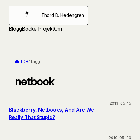
Hoppa
till
Thord D. Hedengren
innehåll
Blogg
Böcker
Projekt
Om
TDH
/
Tagg
netbook
2013-05-15
Blackberry, Netbooks, And Are We
Really That Stupid?
2010-05-29