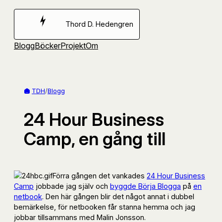
Hoppa
till
Thord D. Hedengren
innehåll
Blogg
Böcker
Projekt
Om
TDH
/
Blogg
24 Hour Business
Camp, en gång till
Förra gången det vankades
24 Hour Business
Camp
jobbade jag själv och
byggde Börja Blogga
på
en
netbook
. Den här gången blir det något annat i dubbel
bemärkelse, för netbooken får stanna hemma och jag
jobbar tillsammans med Malin Jonsson.