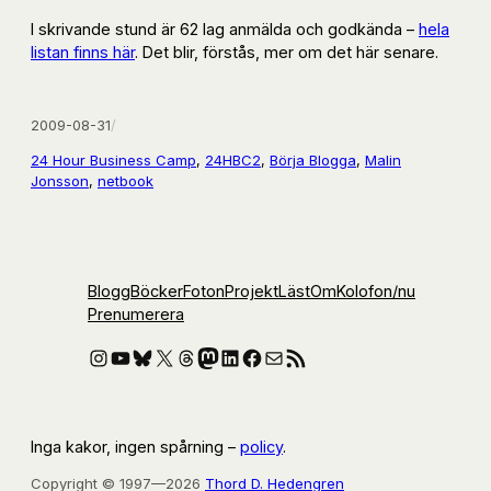
I skrivande stund är 62 lag anmälda och godkända –
hela
listan finns här
. Det blir, förstås, mer om det här senare.
2009-08-31
/
24 Hour Business Camp
, 
24HBC2
, 
Börja Blogga
, 
Malin
Jonsson
, 
netbook
Blogg
Böcker
Foton
Projekt
Läst
Om
Kolofon
/nu
Prenumerera
Instagram
YouTube
Bluesky
X
Threads
Mastodon
LinkedIn
Facebook
E-post
RSS-flöde
Inga kakor, ingen spårning –
policy
.
Copyright © 1997—2026
Thord D. Hedengren