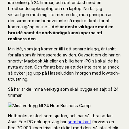
idé online på 24 timmar, och det endast med en
bredbandsuppkoppling och en laptop. Nu tar jag
visserligen med mig lite mer än det, men principen är
densamma: man behöver inte så mycket kraft för att
komma igång online –
det är desto viktigare med en
bra idé samt de nödvändiga kunskaperna att
realisera den.
Min idé, som jag kommer till i ett senare inlägg, är tänkt
för alla som är intresserade av den. Oavsett om de har en
snordyr Macbook Air eller en billig hem-PC så skall de ha
nytta av den. Och för att bevisa att det inte bara är snack
så dyker jag upp på Hasseludden imorgon med lowtech-
utrustning.
Så här är de, mina verktyg som skall bygga en sajt på 24
timmar:
Netbooks är stort som sjutton, och har sålt bra sedan
Asus Eee PC dök upp. Jag har
som bekant
förvisso en
Eee PC 900, men trivs inte riktigt med den, så istället blir