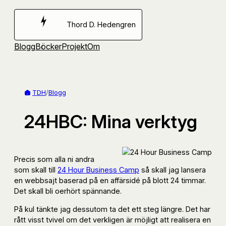
Hoppa
till
Thord D. Hedengren
innehåll
Blogg
Böcker
Projekt
Om
TDH
/
Blogg
24HBC: Mina verktyg
Precis som alla ni andra
som skall till
24 Hour Business Camp
så skall jag lansera
en webbsajt baserad på en affärsidé på blott 24 timmar.
Det skall bli oerhört spännande.
På kul tänkte jag dessutom ta det ett steg längre. Det har
rått visst tvivel om det verkligen är möjligt att realisera en