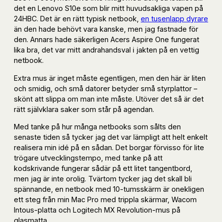
det en Lenovo S10e som blir mitt huvudsakliga vapen på
24HBC. Det är en rätt typisk netbook,
en tusenlapp dyrare
än den hade behövt vara kanske, men jag fastnade för
den. Annars hade säkerligen Acers Aspire One fungerat
lika bra, det var mitt andrahandsval i jakten på en vettig
netbook.
Extra mus är inget måste egentligen, men den här är liten
och smidig, och små datorer betyder små styrplattor –
skönt att slippa om man inte måste. Utöver det så är det
rätt självklara saker som står på agendan.
Med tanke på hur många netbooks som sålts den
senaste tiden så tycker jag det var lämpligt att helt enkelt
realisera min idé på en sådan. Det borgar förvisso för lite
trögare utvecklingstempo, med tanke på att
kodskrivande fungerar sådär på ett litet tangentbord,
men jag är inte orolig. Tvärtom tycker jag det skall bli
spännande, en netbook med 10-tumsskärm är onekligen
ett steg från min Mac Pro med trippla skärmar, Wacom
Intous-platta och Logitech MX Revolution-mus på
glasmatta…