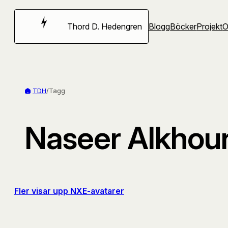
Hoppa
till
Thord D. Hedengren
Blogg
Böcker
Projekt
innehåll
TDH
/
Tagg
Naseer Alkhour
Fler visar upp NXE-avatarer