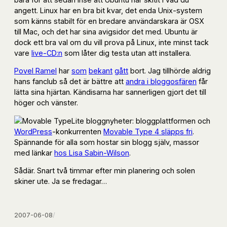
angett. Linux har en bra bit kvar, det enda Unix-system
som känns stabilt för en bredare användarskara är OSX
till Mac, och det har sina avigsidor det med. Ubuntu är
dock ett bra val om du vill prova på Linux, inte minst tack
vare
live-CD:n
som låter dig testa utan att installera.
Povel Ramel
har
som
bekant
gått
bort. Jag tillhörde aldrig
hans fanclub så det är bättre att
andra i bloggosfären
får
lätta sina hjärtan. Kändisarna har sannerligen gjort det till
höger och vänster.
Lite bloggnyheter: bloggplattformen och
WordPress
-konkurrenten
Movable Type 4 släpps fri
.
Spännande för alla som hostar sin blogg själv, massor
med länkar
hos Lisa Sabin-Wilson
.
Sådär. Snart två timmar efter min planering och solen
skiner ute. Ja se fredagar…
2007-06-08
/