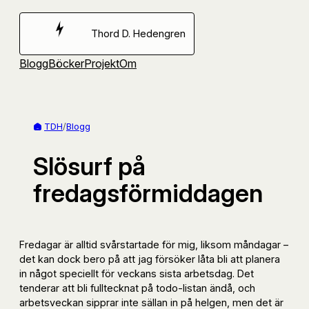
Hoppa
till
Thord D. Hedengren
innehåll
Blogg
Böcker
Projekt
Om
TDH
/
Blogg
Slösurf på
fredagsförmiddagen
Fredagar är alltid svårstartade för mig, liksom måndagar –
det kan dock bero på att jag försöker låta bli att planera
in något speciellt för veckans sista arbetsdag. Det
tenderar att bli fulltecknat på todo-listan ändå, och
arbetsveckan sipprar inte sällan in på helgen, men det är