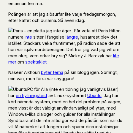
en annan femma.
Poängen är att jag slösurfar lite varje fredagsmorgon,
efter kaffet och bullarna. Så även idag.
Får veta att Paris Hilton
numera
inte
sitter i fängelse
längre
, husarrest blev det
istället. Stackars veka fruntimmer, på radion sade de att
hon var självmordsbenägen. Det tror jag vad jag vill om,
men okej, vem orkar bry sig? Mickey J. Barczyk har
lite
mer
om
spektaklet
.
Naseer Alkhouri
byter tema
på sin blogg igen. Somrigt,
min vän, men förra var snyggare!
PC för Alla (inte en tidning jag vanligtvis läser)
har
en hyllningstest
av Linux-systemet
Ubuntu
. Jag har
kört nämnda system, med en hel del problem på vägen,
men visst är det väldigt användarvänligt på ytan, med
Windows-lika dialoger och guider för alla inställningar.
Synd bara att de inte alltid gör vad de påstår, som när du
vill få nätverket att fungera och sparar dina inställningar,
bara för att sedan inse att Ubuntu har skitit i vad du