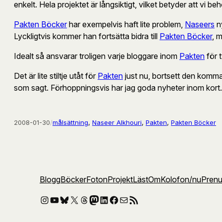
enkelt. Hela projektet är långsiktigt, vilket betyder att vi 
Pakten Böcker
har exempelvis haft lite problem,
Naseers
ny
Lyckligtvis kommer han fortsätta bidra till
Pakten Böcker
, 
Idealt så ansvarar troligen varje bloggare inom
Pakten
för 
Det är lite stiltje utåt för
Pakten
just nu, bortsett den komma
som sagt. Förhoppningsvis har jag goda nyheter inom kor
2008-01-30
/
målsättning
, 
Naseer Alkhouri
, 
Pakten
, 
Pakten Böcker
Blogg
Böcker
Foton
Projekt
Läst
Om
Kolofon
/nu
Pren
Instagram
YouTube
Bluesky
X
Threads
Mastodon
LinkedIn
Facebook
E-post
RSS-flöde