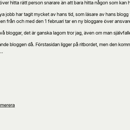
behöver hitta rätt person snarare än att bara hitta någon som kan 
a jobb har tagit mycket av hans tid, som läsare av hans blogg
men från och med den 1 februari tar en ny bloggare över ansvar
två bloggar, det är ganska lagom tror jag, även om man självfall
nde bloggen då. Förstasidan ligger på ritbordet, men den komm
t…
umerera