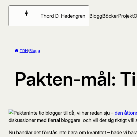
Hoppa
till
Thord D. Hedengren
Blogg
Böcker
Projekt
innehåll
TDH
/
Blogg
Pakten-mål: T
Inte tio bloggar till då, vi har redan sju –
den åtton
diskussioner med flertal bloggare, och vill det sig riktigt vä
Nu handlar det förstås inte bara om kvantitet – hade vi bara