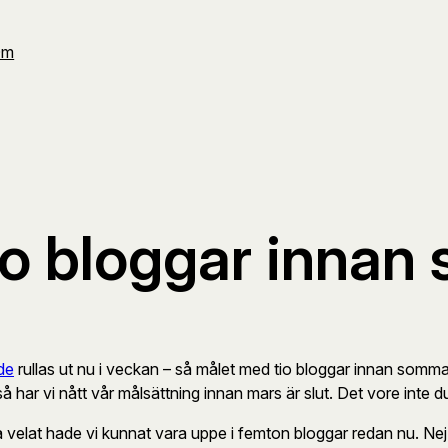
Om
io bloggar inna
de
rullas ut nu i veckan – så målet med tio bloggar innan somma
l så har vi nått vår målsättning innan mars är slut. Det vore inte d
 velat hade vi kunnat vara uppe i femton bloggar redan nu. Nej, 