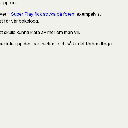
hoppa in.
 vet –
Super Play fick stryka på foten
, exempelvis.
et för vår bokblogg.
et skulle kunna klara av mer om man vill.
er inte upp den här veckan, och så är det förhandlingar