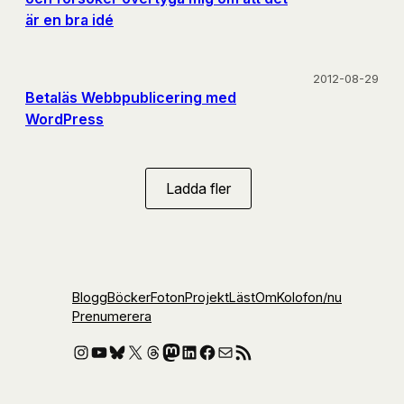
är en bra idé
2012-08-29
Betaläs Webbpublicering med
WordPress
Ladda fler
Blogg
Böcker
Foton
Projekt
Läst
Om
Kolofon
/nu
Prenumerera
Instagram
YouTube
Bluesky
X
Threads
Mastodon
LinkedIn
Facebook
E-post
RSS-flöde