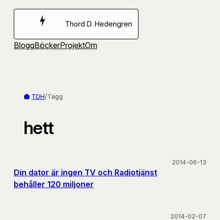
Hoppa
till
Thord D. Hedengren
innehåll
Blogg
Böcker
Projekt
Om
TDH
/
Tagg
hett
2014-06-13
Din dator är ingen TV och Radiotjänst
behåller 120 miljoner
2014-02-07