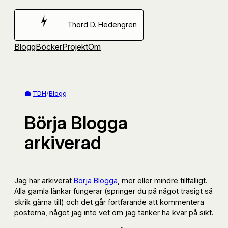
Hoppa
till
Thord D. Hedengren
innehåll
Blogg
Böcker
Projekt
Om
TDH
/
Blogg
Börja Blogga
arkiverad
Jag har arkiverat
Börja Blogga
, mer eller mindre tillfälligt.
Alla gamla länkar fungerar (springer du på något trasigt så
skrik gärna till) och det går fortfarande att kommentera
posterna, något jag inte vet om jag tänker ha kvar på sikt.