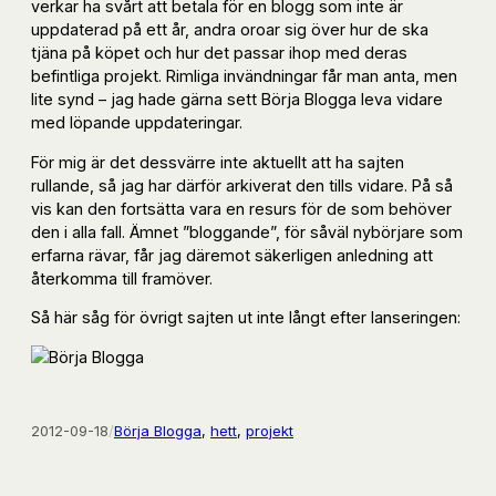
verkar ha svårt att betala för en blogg som inte är
uppdaterad på ett år, andra oroar sig över hur de ska
tjäna på köpet och hur det passar ihop med deras
befintliga projekt. Rimliga invändningar får man anta, men
lite synd – jag hade gärna sett Börja Blogga leva vidare
med löpande uppdateringar.
För mig är det dessvärre inte aktuellt att ha sajten
rullande, så jag har därför arkiverat den tills vidare. På så
vis kan den fortsätta vara en resurs för de som behöver
den i alla fall. Ämnet ”bloggande”, för såväl nybörjare som
erfarna rävar, får jag däremot säkerligen anledning att
återkomma till framöver.
Så här såg för övrigt sajten ut inte långt efter lanseringen:
2012-09-18
/
Börja Blogga
, 
hett
, 
projekt