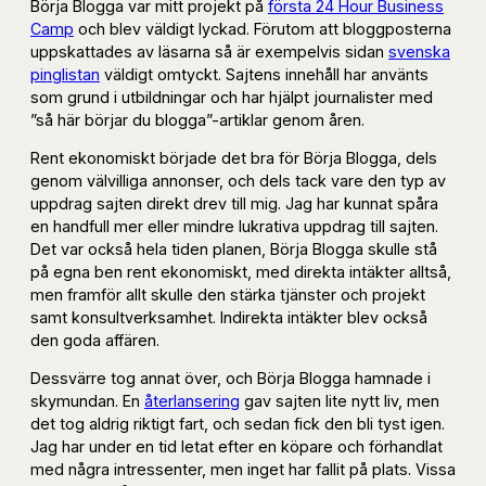
Börja Blogga var mitt projekt på
första 24 Hour Business
Camp
och blev väldigt lyckad. Förutom att bloggposterna
uppskattades av läsarna så är exempelvis sidan
svenska
pinglistan
väldigt omtyckt. Sajtens innehåll har använts
som grund i utbildningar och har hjälpt journalister med
”så här börjar du blogga”-artiklar genom åren.
Rent ekonomiskt började det bra för Börja Blogga, dels
genom välvilliga annonser, och dels tack vare den typ av
uppdrag sajten direkt drev till mig. Jag har kunnat spåra
en handfull mer eller mindre lukrativa uppdrag till sajten.
Det var också hela tiden planen, Börja Blogga skulle stå
på egna ben rent ekonomiskt, med direkta intäkter alltså,
men framför allt skulle den stärka tjänster och projekt
samt konsultverksamhet. Indirekta intäkter blev också
den goda affären.
Dessvärre tog annat över, och Börja Blogga hamnade i
skymundan. En
återlansering
gav sajten lite nytt liv, men
det tog aldrig riktigt fart, och sedan fick den bli tyst igen.
Jag har under en tid letat efter en köpare och förhandlat
med några intressenter, men inget har fallit på plats. Vissa