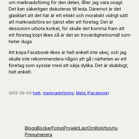
om marknadsföring för den delen, låter jag vara osagt.
Det kan säkerligen diskuteras till leda. Däremot är det
glasklart att det här är ett etiskt och moraliskt vidrigt sätt
att marknadsföra en tjänst eller ett företag. Det är
dessutom urbota korkat, för skulle det komma fram att
ett företag köpt likes så är det en trovärdighetssmäll som
heter duga.
Att köpa Facebook-likes är helt enkelt inte okej, och jag
skulle inte rekommendera någon att gå i närheten av ett
företag som sysslar med att sälja dylika. Det är skabbigt,
helt enkelt.
2012-09-03
/
hett
, 
marknadsföring
, 
Meta (Facebook)
Blogg
Böcker
Foton
Projekt
Läst
Om
Kolofon
/nu
Prenumerera