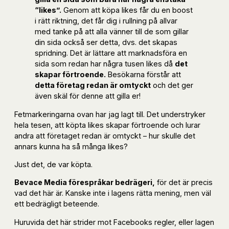
“likes”.
Genom att köpa likes får du en boost
i rätt riktning, det får dig i rullning på allvar
med tanke på att alla vänner till de som gillar
din sida också ser detta, dvs. det skapas
spridning. Det är lättare att marknadsföra en
sida som redan har några tusen likes då
det
skapar förtroende.
Besökarna förstår att
detta företag redan är omtyckt
och det ger
även skäl för denne att gilla er!
Fetmarkeringarna ovan har jag lagt till. Det understryker
hela tesen, att köpta likes skapar förtroende och lurar
andra att företaget redan är omtyckt – hur skulle det
annars kunna ha så många likes?
Just det, de var köpta.
Bevace Media förespråkar bedrägeri,
för det är precis
vad det här är. Kanske inte i lagens rätta mening, men väl
ett bedrägligt beteende.
Huruvida det här strider mot Facebooks regler, eller lagen