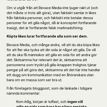
Om vi utgår från att Bevace Media inte ljuger rakt ut (och
det måste vi trots allt göra), utan faktiskt samlar in likes
från faktiska personer, och faktiskt inte betalar dessa
personer för att gilla något, då är konceptet fortfarande
trasigt, det är fortfarande falsk marknadsföring.
Köpta likes lurar fortfarande alla som ser dem.
Bevace Media, och många andra, vill att du ska köpa likes
för att fler ska tycka att din sida är något att gilla. De vill
att du ska få människor att gilla en sida för att andra gör
det. Skitsamma hur relevant det är, skitsamma att
personerna som tryckt på gilla-knappen troligtvis tjänar
pengar på att göra det, skitsamma att det här inte handlar
ett dugg om kommunikation med en åhörarskara utan
bara om en massa som ser bra ut.
Från företagets bloggpost, som de länkade i tidigare
nämnda kommentar:
Kom ihåg, början är tuffast, och
ingen vill
gilla en sida som bara har några enstaka