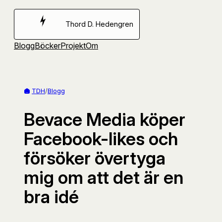
Hoppa
till
Thord D. Hedengren
innehåll
Blogg
Böcker
Projekt
Om
TDH
/
Blogg
Bevace Media köper
Facebook-likes och
försöker övertyga
mig om att det är en
bra idé