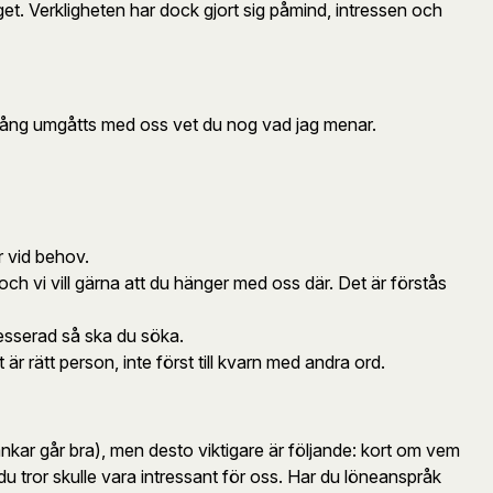
taget. Verkligheten har dock gjort sig påmind, intressen och
n gång umgåtts med oss vet du nog vad jag menar.
r vid behov.
h vi vill gärna att du hänger med oss där. Det är förstås
ntresserad så ska du söka.
 är rätt person, inte först till kvarn med andra ord.
änkar går bra), men desto viktigare är följande: kort om vem
du tror skulle vara intressant för oss. Har du löneanspråk