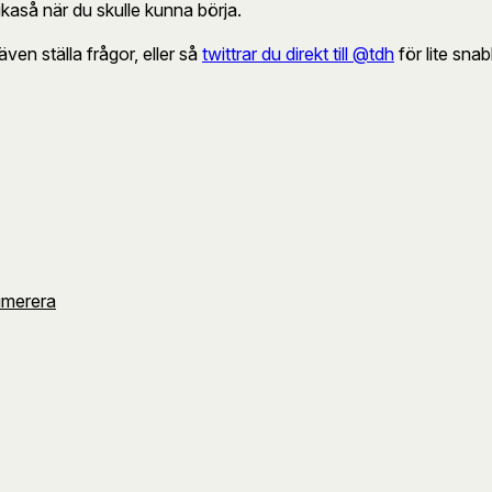
ikaså när du skulle kunna börja.
även ställa frågor, eller så
twittrar du direkt till @tdh
för lite sna
umerera