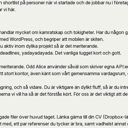
e en shortlist på personer när vi startade och de jobbar nu i före
r vi här.
tsen handlar mycket om kamratskap och tokigheter. Har du någo
med WordPress, och begriper att mobilen är skiten.
 aktiv inom dylika projekt så är det meriterande.
lla deadlines, yadayadayada. Det vanliga tugget kort och gott.
r meriterande. Odd Alice använder såväl som skriver egna API:e
nytt stort kontor, även känt som vårt gemensamma vardagsrum, oc
läggning, och så vidare. Du är viktigare än dylikt fluff, så är du i
a vi vill ha så är det förstås kört. För oss är det viktigt att det
ogade filer över huvud taget. Länka gärna till din CV (Dropbox-l
t med, ett par referenser du tycker är bra, samt vadhelst annat 