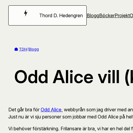
Hoppa
till
Thord D. Hedengren
Blogg
Böcker
Projekt
innehåll
TDH
/
Blogg
Odd Alice vill 
Det går bra för
Odd Alice
, webbyrån som jag driver med andr
Just nu är vi sju personer som jobbar med Odd Alice på hel
Vi behöver förstärkning. Frilansare är bra, vi har en hel del 