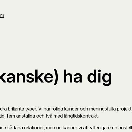
Om
(kanske) ha dig
a briljanta typer. Vi har roliga kunder och meningsfulla projek
tid; fem anställda och två med långtidskontrakt.
fina sådana relationer, men nu känner vi att ytterligare en anstäl