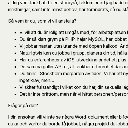
aldrig varit tänkt att bli en storbyrå, faktum är att jag had
inriktningar, samt inte minst behov, har förändrats, så nu stå
Så vem är du, som vi vill anställa?
Vi vill att du är rolig att umgås med, för arbetspla
Du är så klart grym på PHP, hajar MySQL, har jobbat 
Vi jobbar nästan uteslutande med öppen källkod. Är du
Naturligtvis kan du jobba i grupp, planera din tid, hå
Har du erfarenheter av iOS-utveckling är det ett plus.
Detsamma gäller API:er, all tänkbar erfarenhet där ä
Du finns i Stockholm merparten av tiden. Vi har ett 
inget krav, men…
Vi skiter fullständigt i vilket kön du har, din sexuella 
Det är inte bråttom, men när vi hittat personen/personern
Frågor på det?
I din ansökan vill vi inte se några Word-dokument eller bif
du är och varför du borde få jobbet, några projekt du jobba