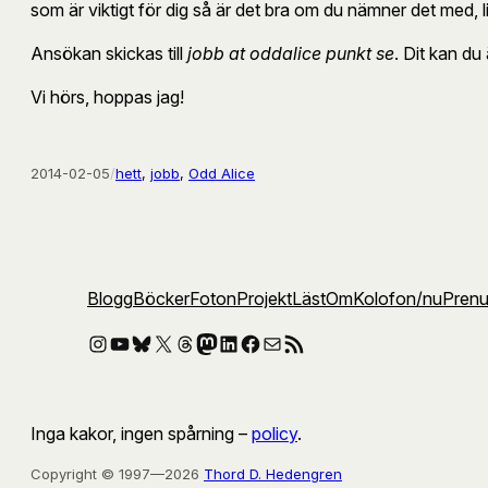
som är viktigt för dig så är det bra om du nämner det med, l
Ansökan skickas till
jobb at oddalice punkt se
. Dit kan du 
Vi hörs, hoppas jag!
2014-02-05
/
hett
, 
jobb
, 
Odd Alice
Blogg
Böcker
Foton
Projekt
Läst
Om
Kolofon
/nu
Pren
Instagram
YouTube
Bluesky
X
Threads
Mastodon
LinkedIn
Facebook
E-post
RSS-flöde
Inga kakor, ingen spårning –
policy
.
Copyright © 1997—2026
Thord D. Hedengren