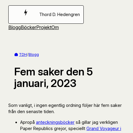
Hoppa
till
Thord D. Hedengren
innehåll
Blogg
Böcker
Projekt
Om
TDH
/
Blogg
Fem saker den 5
januari, 2023
Som vanligt, i ingen egentlig ordning följer här fem saker
från den senaste tiden.
Apropå
anteckningsböcker
så gillar jag verkligen
Paper Republics grejor, speciellt
Grand Voyageur i