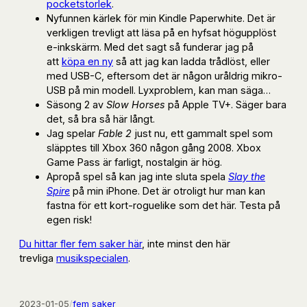
pocketstorlek
.
Nyfunnen kärlek för min Kindle Paperwhite. Det är
verkligen trevligt att läsa på en hyfsat högupplöst
e-inkskärm. Med det sagt så funderar jag på
att
köpa en ny
så att jag kan ladda trådlöst, eller
med USB-C, eftersom det är någon uråldrig mikro-
USB på min modell. Lyxproblem, kan man säga…
Säsong 2 av
Slow Horses
på Apple TV+. Säger bara
det, så bra så här långt.
Jag spelar
Fable 2
just nu, ett gammalt spel som
släpptes till Xbox 360 någon gång 2008. Xbox
Game Pass är farligt, nostalgin är hög.
Apropå spel så kan jag inte sluta spela
Slay the
Spire
på min iPhone. Det är otroligt hur man kan
fastna för ett kort-roguelike som det här. Testa på
egen risk!
Du hittar fler fem saker här
, inte minst den här
trevliga
musikspecialen
.
2023-01-05
/
fem saker