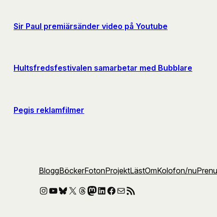
Sir Paul premiärsänder video på Youtube
Hultsfredsfestivalen samarbetar med Bubblare
Pegis reklamfilmer
Blogg
Böcker
Foton
Projekt
Läst
Om
Kolofon
/nu
Pren
Instagram
YouTube
Bluesky
X
Threads
Mastodon
LinkedIn
Facebook
E-post
RSS-flöde