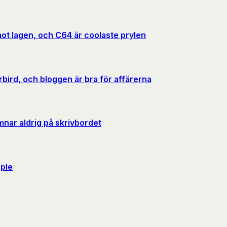
mot lagen, och C64 är coolaste prylen
ird, och bloggen är bra för affärerna
nar aldrig på skrivbordet
pple