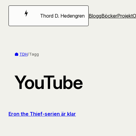
Hoppa
till
Thord D. Hedengren
Blogg
Böcker
Projekt
innehåll
TDH
/
Tagg
YouTube
Eron the Thief-serien är klar