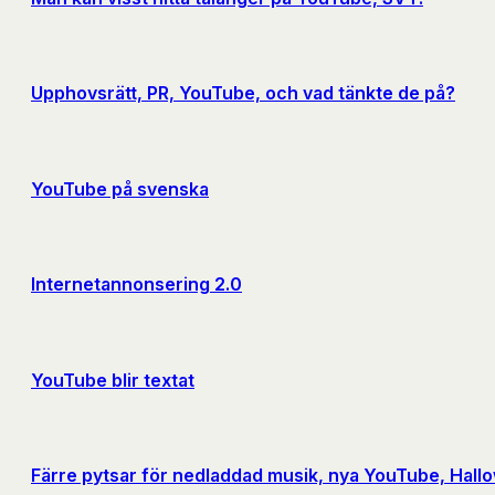
Upphovsrätt, PR, YouTube, och vad tänkte de på?
YouTube på svenska
Internetannonsering 2.0
YouTube blir textat
Färre pytsar för nedladdad musik, nya YouTube, Hallo