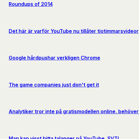
Roundups of 2014
Det här är varför YouTube nu tillåter tiotimmarsvideor
Google hårdpushar verkligen Chrome
The game companies just don't get it
Analytiker tror inte på gratismodellen online, behöve
Man kan visst hitta talanger på YouTube, SVT!