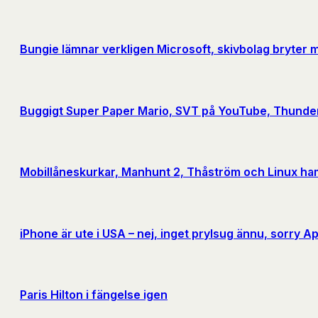
Bungie lämnar verkligen Microsoft, skivbolag bryter 
Buggigt Super Paper Mario, SVT på YouTube, Thunderb
Mobillåneskurkar, Manhunt 2, Thåström och Linux ham
iPhone är ute i USA – nej, inget prylsug ännu, sorry A
Paris Hilton i fängelse igen