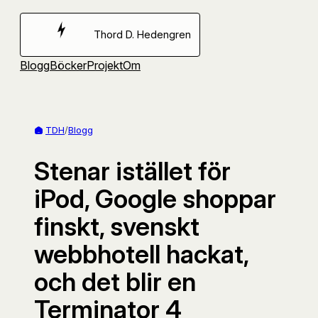
Hoppa
till
Thord D. Hedengren
innehåll
Blogg
Böcker
Projekt
Om
TDH
/
Blogg
Stenar istället för
iPod, Google shoppar
finskt, svenskt
webbhotell hackat,
och det blir en
Terminator 4