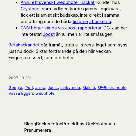
Ännu ett svenskt webbhotell hackat.
Kunder hos
Crystone
, som tydligen körde gammal mjukvara,
fick ett islamistiskt budskap. Inte direkt i samma
omfattning som de båda
tidigare
attackerna
.
CNN börjar sända via Joost rapporterar IDG.
Jag har
inte testat
Joost
ännu, men är lite småsugen.
Betahackandet
går framåt, trots all stress. Inget som syns
just nu dock. Siktar fortfarande på den här veckan.
Fingers crossed, som det heter.
2007-10-10
/
Google
, 
iPod
, 
Jaiku
, 
Joost
, 
länkvända
, 
Malmö
, 
SF-Bokhandeln
, 
Vassa Eggen
, 
webbhotell
Blogg
Böcker
Foton
Projekt
Läst
Om
Kolofon
/nu
Prenumerera