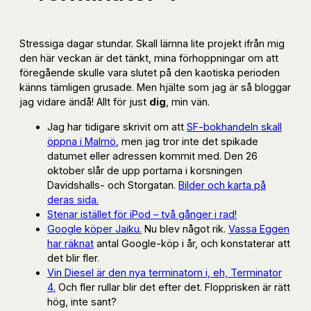
Stressiga dagar stundar. Skall lämna lite projekt ifrån mig
den här veckan är det tänkt, mina förhoppningar om att
föregående skulle vara slutet på den kaotiska perioden
känns tämligen grusade. Men hjälte som jag är så bloggar
jag vidare ändå! Allt för just
dig
, min vän.
Jag har tidigare skrivit om att
SF-bokhandeln skall
öppna i Malmö
, men jag tror inte det spikade
datumet eller adressen kommit med. Den 26
oktober slår de upp portarna i korsningen
Davidshalls- och Storgatan.
Bilder och karta på
deras sida.
Stenar istället för iPod – två gånger i rad!
Google köper Jaiku.
Nu blev något rik.
Vassa Eggen
har räknat
antal Google-köp i år, och konstaterar att
det blir fler.
Vin Diesel är den nya terminatorn i, eh, Terminator
4.
Och fler rullar blir det efter det. Flopprisken är rätt
hög, inte sant?