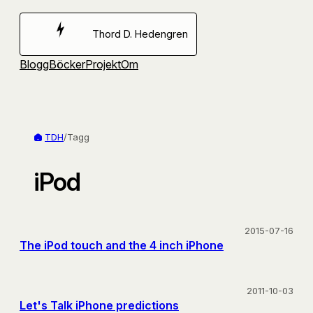
Hoppa
till
Thord D. Hedengren
innehåll
Blogg
Böcker
Projekt
Om
TDH
/
Tagg
iPod
2015-07-16
The iPod touch and the 4 inch iPhone
2011-10-03
Let's Talk iPhone predictions