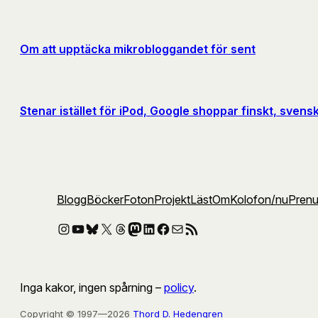
Om att upptäcka mikrobloggandet för sent
Stenar istället för iPod, Google shoppar finskt, svens
Blogg
Böcker
Foton
Projekt
Läst
Om
Kolofon
/nu
Pren
Instagram
YouTube
Bluesky
X
Threads
Mastodon
LinkedIn
Facebook
E-post
RSS-flöde
Inga kakor, ingen spårning –
policy
.
Copyright © 1997—2026
Thord D. Hedengren