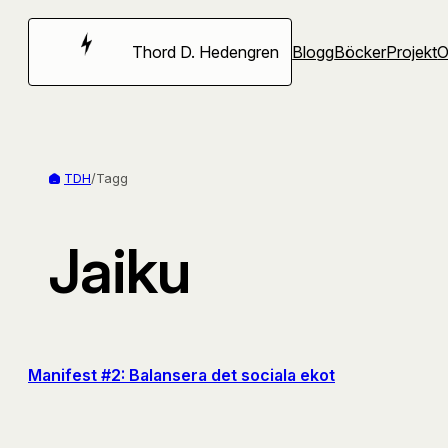
Hoppa
till
Thord D. Hedengren
Blogg
Böcker
Projekt
innehåll
TDH
/
Tagg
Jaiku
Manifest #2: Balansera det sociala ekot