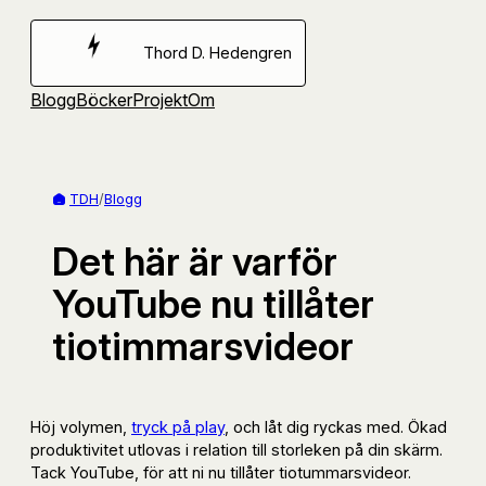
Hoppa
till
Thord D. Hedengren
innehåll
Blogg
Böcker
Projekt
Om
TDH
/
Blogg
Det här är varför
YouTube nu tillåter
tiotimmarsvideor
Höj volymen,
tryck på play
, och låt dig ryckas med. Ökad
produktivitet utlovas i relation till storleken på din skärm.
Tack YouTube, för att ni nu tillåter tiotummarsvideor.