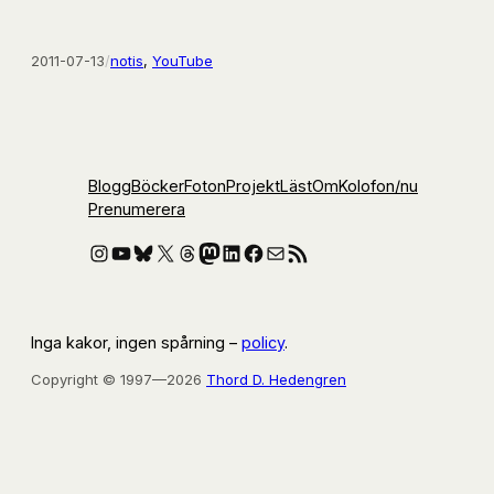
2011-07-13
/
notis
, 
YouTube
Blogg
Böcker
Foton
Projekt
Läst
Om
Kolofon
/nu
Prenumerera
Instagram
YouTube
Bluesky
X
Threads
Mastodon
LinkedIn
Facebook
E-post
RSS-flöde
Inga kakor, ingen spårning –
policy
.
Copyright © 1997—2026
Thord D. Hedengren