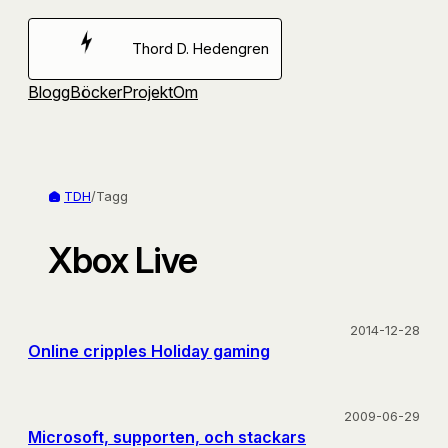
Hoppa
till
Thord D. Hedengren
innehåll
Blogg
Böcker
Projekt
Om
TDH
/
Tagg
Xbox Live
2014-12-28
Online cripples Holiday gaming
2009-06-29
Microsoft, supporten, och stackars