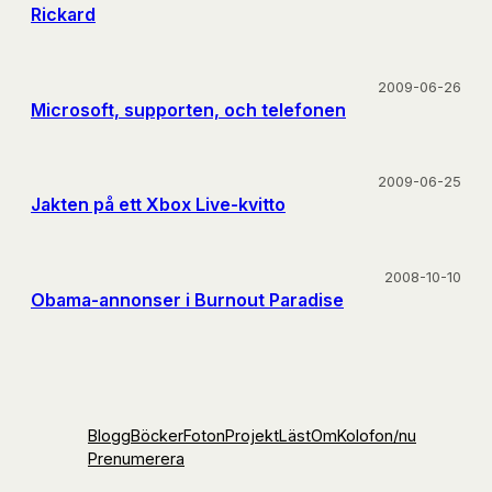
Rickard
2009-06-26
Microsoft, supporten, och telefonen
2009-06-25
Jakten på ett Xbox Live-kvitto
2008-10-10
Obama-annonser i Burnout Paradise
Blogg
Böcker
Foton
Projekt
Läst
Om
Kolofon
/nu
Prenumerera