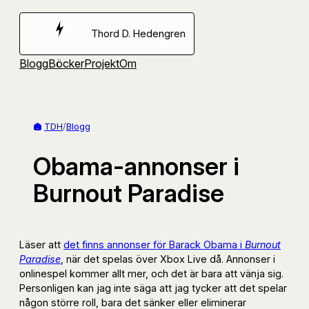
Hoppa
till
Thord D. Hedengren
innehåll
Blogg
Böcker
Projekt
Om
TDH
/
Blogg
Obama-annonser i
Burnout Paradise
Läser att
det finns annonser för Barack Obama i
Burnout
Paradise
, när det spelas över Xbox Live då. Annonser i
onlinespel kommer allt mer, och det är bara att vänja sig.
Personligen kan jag inte säga att jag tycker att det spelar
någon större roll, bara det sänker eller eliminerar