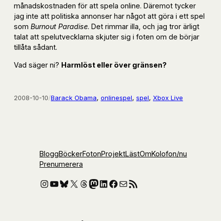
månadskostnaden för att spela online. Däremot tycker
jag inte att politiska annonser har något att göra i ett spel
som
Burnout Paradise
. Det rimmar illa, och jag tror ärligt
talat att spelutvecklarna skjuter sig i foten om de börjar
tillåta sådant.
Vad säger ni?
Harmlöst eller över gränsen?
2008-10-10
/
Barack Obama
, 
onlinespel
, 
spel
, 
Xbox Live
Blogg
Böcker
Foton
Projekt
Läst
Om
Kolofon
/nu
Prenumerera
Instagram
YouTube
Bluesky
X
Threads
Mastodon
LinkedIn
Facebook
E-post
RSS-flöde